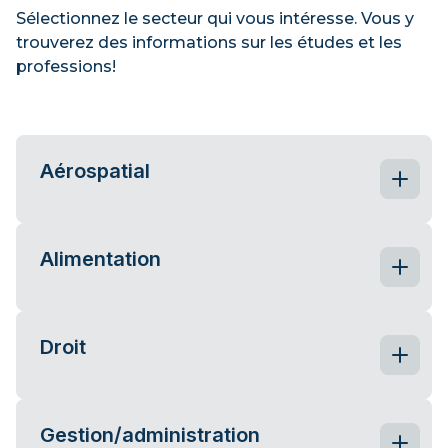
Sélectionnez le secteur qui vous intéresse. Vous y
trouverez des informations sur les études et les
professions!
Aérospatial
Pour explorer les professions dans le domaine
Alimentation
de l’aérospatial:
Droit
Ingénieur aérospatial
Les carrières de la transformation
alimentaire :
Alimente ta vie
5 métiers à découvrir
Carrières dans
le secteur bioalimentaire
Comité sectoriel de main-d’oeuvre en
Gestion/administration
Guide d’information sur les professions
aérospatiale