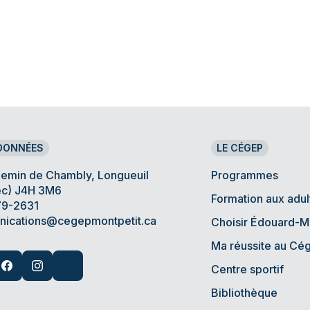
DONNÉES
LE CÉGEP
hemin de Chambly, Longueuil
Programmes
c) J4H 3M6
Formation aux adul
9-2631
ications@cegepmontpetit.ca
Choisir Édouard-M
Ma réussite au Cé
Centre sportif
Bibliothèque