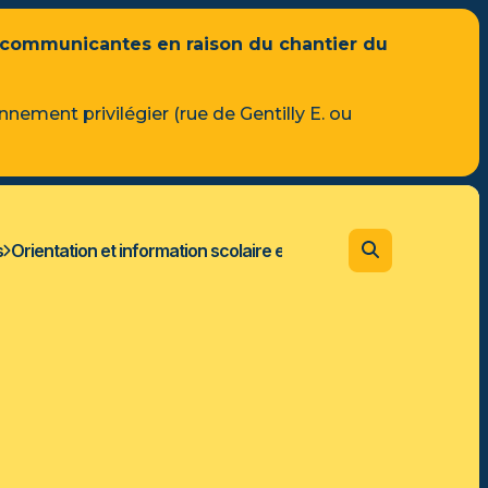
 communicantes en raison du chantier du
nnement privilégier (rue de Gentilly E. ou
s
Orientation et information scolaire et professionnelle
Admissi