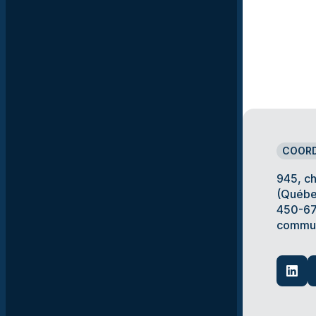
COOR
945, c
(Québe
450-67
commun