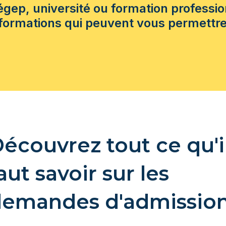
age,
gep, université ou formation professio
ique
élos,
formations qui peuvent vous permettre 
on
écouvrez tout ce qu'i
aut savoir sur les
emandes d'admissio