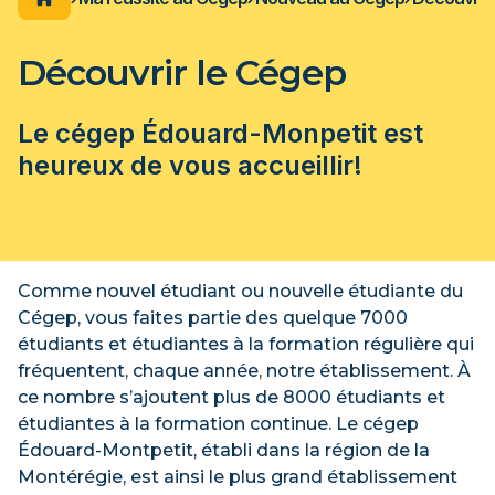
étudiante numérique
s en commun, vélo,
stions lors de votre
ous fournir de
ation de fréquentation scolaire
au Cégep!
'accueil et de transition
t et hébergement
tion
Découvrir le Cégep
ent de
Besoin d'aide
 technologiques
tut d’étudiant
ment, covoiturage,
Calendrier des activités
s en commun, vélos,
nt de ma session
 programmes et départements
Plan de réussite
Le cégep Édouard-Monpetit est
Services du Cégep
aux apprentissage
heureux de vous accueillir!
Ma réussite à l'ÉNA
d'aide et d'études
ns et résultats
e uniforme de langue
ACCUEIL DU CÉGEP
s à la bibliothèque
ns communs
 des professeurs
let permanent
Comme nouvel étudiant ou nouvelle étudiante du
 par les pairs
n de note
Cégep, vous faites partie des quelque 7000
inancier
me
étudiants et étudiantes à la formation régulière qui
s de programmes
fréquentent, chaque année, notre établissement. À
on aux adultes
ce nombre s’ajoutent plus de 8000 étudiants et
ion générale
étudiantes à la formation continue. Le cégep
études
Édouard-Montpetit, établi dans la région de la
Montérégie, est ainsi le plus grand établissement
ilités et droits étudiants