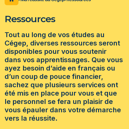
étudiante numérique
s en commun, vélo,
stions lors de votre
ous fournir de
ation de fréquentation scolaire
au Cégep!
'accueil et de transition
t et hébergement
tion
Ressources
ent de
Besoin d'aide
 technologiques
tut d’étudiant
ment, covoiturage,
Calendrier des activités
s en commun, vélos,
nt de ma session
 programmes et départements
Plan de réussite
Tout au long de vos études au
Services du Cégep
aux apprentissage
Cégep, diverses ressources seront
Ma réussite à l'ÉNA
d'aide et d'études
ns et résultats
disponibles pour vous soutenir
e uniforme de langue
dans vos apprentissages. Que vous
ACCUEIL DU CÉGEP
s à la bibliothèque
ns communs
ayez besoin d’aide en français ou
 des professeurs
let permanent
d’un coup de pouce financier,
 par les pairs
n de note
sachez que plusieurs services ont
inancier
me
été mis en place pour vous et que
s de programmes
le personnel se fera un plaisir de
on aux adultes
vous épauler dans votre démarche
ion générale
vers la réussite.
études
ilités et droits étudiants