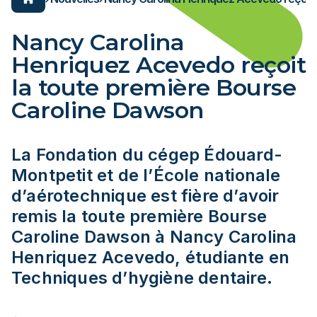
ons pratiques
er au Cégep
n un clic toutes les
de salles
ENDRIER SCOLAIRE
ons dont vous avez
 évènements
Nancy Carolina
, avez-vous pensé à
Espace employés/étudiants
Henriquez Acevedo reçoit
s et locaux?
Carrière
ion générale
Services aux entreprises
la toute première Bourse
es programmes
L'ÉNA
Caroline Dawson
Lynx
on et frais
égep en transformation
égep en transformation
onsultez les impacts et entraves du chantier.
La Fondation du cégep Édouard-
onsultez les impacts et entraves du chantier.
Montpetit et de l’École nationale
NFORMER
d’aérotechnique est fière d’avoir
NFORMER
remis la toute première Bourse
nnement
xEnParler
Caroline Dawson à Nancy Carolina
oindre
Henriquez Acevedo, étudiante en
nnement
ces
Techniques d’hygiène dentaire.
oindre