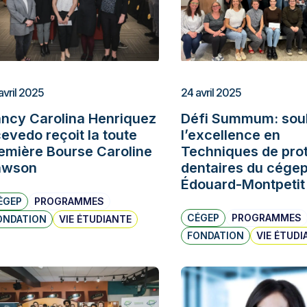
avril 2025
24 avril 2025
ncy Carolina Henriquez
Défi Summum: soul
evedo reçoit la toute
l’excellence en
emière Bourse Caroline
Techniques de pro
awson
dentaires du cége
Édouard-Montpetit
ÉGEP
PROGRAMMES
CÉGEP
PROGRAMMES
ONDATION
VIE ÉTUDIANTE
FONDATION
VIE ÉTUDI