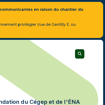
 communicantes en raison du chantier du
Vidéo officielle
nnement privilégier (rue de Gentilly E. ou
Découvrez le Cégep
VISUALISER
CALENDRIER SCOLAIRE
s
ion à
Formation générale
n
Tous les programmes
re
Admission et frais
s DEC-
ondation du Cégep et de l'ÉNA