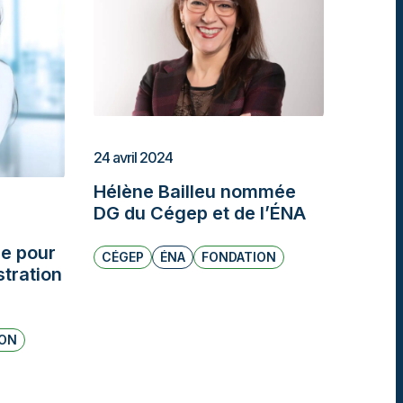
24 avril 2024
Hélène Bailleu nommée
DG du Cégep et de l’ÉNA
ce pour
CÉGEP
ÉNA
FONDATION
stration
ION