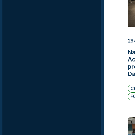
29 
Na
Ac
pr
D
C
F