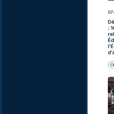
07 
Dé
: 
re
Éd
l’
d’
C