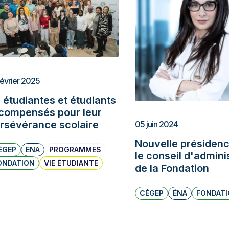
février 2025
 étudiantes et étudiants
compensés pour leur
rsévérance scolaire
05 juin 2024
Nouvelle présiden
ÉGEP
ÉNA
PROGRAMMES
le conseil d'admini
ONDATION
VIE ÉTUDIANTE
de la Fondation
CÉGEP
ÉNA
FONDAT