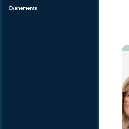
Comportement humain
nos salles et locaux?
Événements
et interactions sociale
Gestion des
organisations et
responsabilités social
Justice et enjeux
internationaux
Double DEC en sciences
humaines et arts, lettres 
communication
En savoir plus sur les
programmes
préuniversitaires