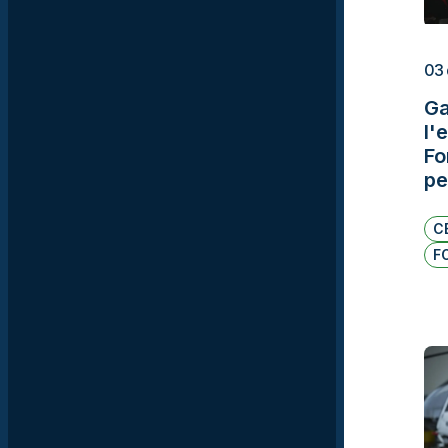
03
Ga
l'
Fo
pe
C
F