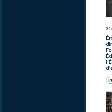
24 
Ém
di
Fo
Éd
l’
d’
C