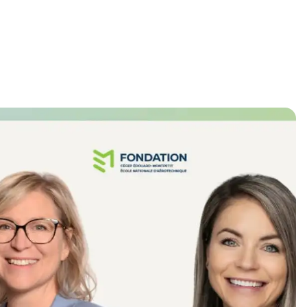
d'infrastructure TI
En savoir plus sur le
Tremplin DEC
s
Développement
d'applications
Intégration multimédia
es
Optique et lunetterie
Prothèses dentaires
Radiodiagnostic
et
Soins infirmiers
En savoir plus sur les
programmes techniques