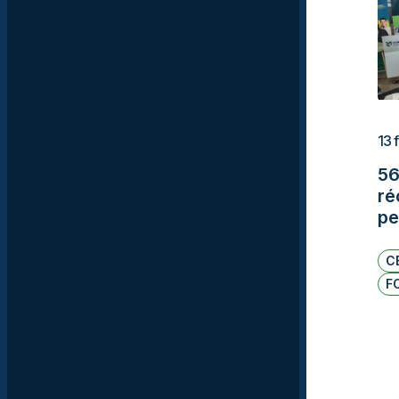
13 
56
ré
pe
C
F