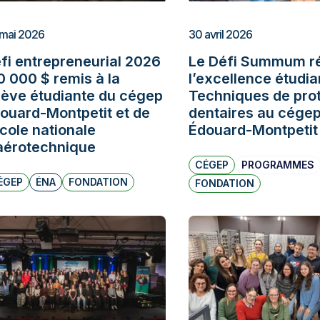
mai 2026
30 avril 2026
fi entrepreneurial 2026
Le Défi Summum r
10 000 $ remis à la
l’excellence étudia
lève étudiante du cégep
Techniques de pro
ouard-Montpetit et de
dentaires au cége
École nationale
Édouard-Montpetit
aérotechnique
CÉGEP
PROGRAMMES
ÉGEP
ÉNA
FONDATION
FONDATION