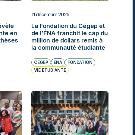
11 décembre 2025
évèle
La Fondation du Cégep et
nte en
de l’ÉNA franchit le cap du
thèses
million de dollars remis à
p
la communauté étudiante
CÉGEP
ÉNA
FONDATION
VIE ÉTUDIANTE