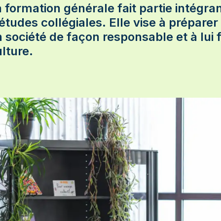
d'infrastructure TI
En savoir plus sur le
 formation générale fait partie intégr
Tremplin DEC
s
Développement
études collégiales. Elle vise à préparer 
d'applications
 société de façon responsable et à lui f
Intégration multimédia
es
lture.
Optique et lunetterie
Prothèses dentaires
Radiodiagnostic
et
Soins infirmiers
En savoir plus sur les
programmes techniques