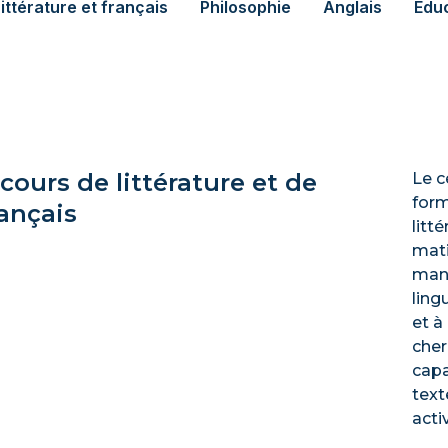
ittérature et français
Philosophie
Anglais
Édu
 cours de littérature et de
Le c
form
rançais
litt
mati
mani
ling
et à
cher
capa
text
activ