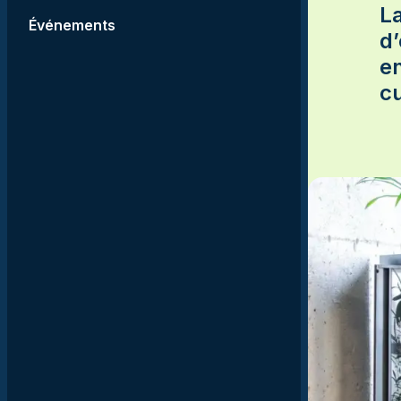
Comportement humain
La
nos salles et locaux?
Événements
et interactions sociale
d’
Gestion des
en
organisations et
responsabilités social
cu
Justice et enjeux
internationaux
Double DEC en sciences
humaines et arts, lettres 
communication
En savoir plus sur les
programmes
préuniversitaires