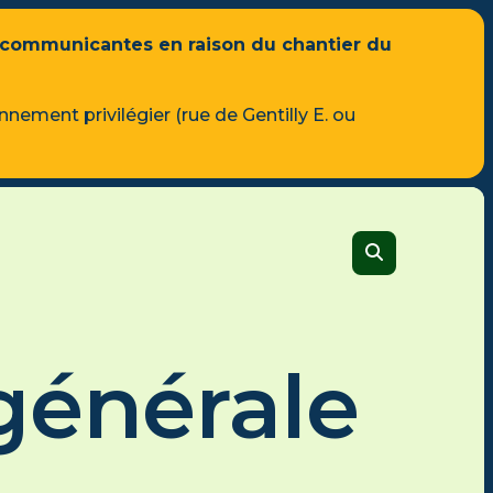
 communicantes en raison du chantier du
Vidéo officielle
nnement privilégier (rue de Gentilly E. ou
Découvrez le Cégep
VISUALISER
CALENDRIER SCOLAIRE
s
ion à
Formation générale
n
Tous les programmes
re
générale
Admission et frais
s DEC-