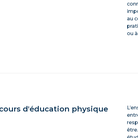
conn
impo
au c
prat
ou à
 cours d'éducation physique
L’en
entr
resp
être
étud