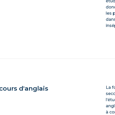
étud
donc
les 
dans
insé
 cours d'anglais
La f
seco
l’ét
angl
à c