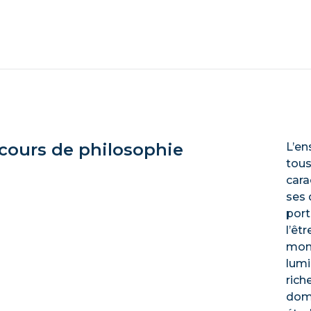
 cours de philosophie
L’en
tous
cara
ses 
port
l’êt
mond
lumi
rich
doma