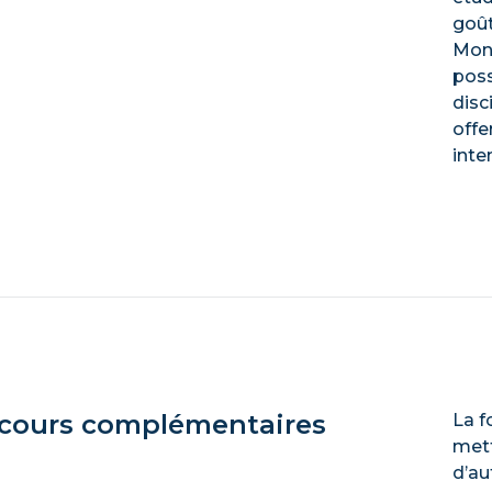
goût
Mont
poss
disc
offe
inten
 cours complémentaires
La f
mett
d’au