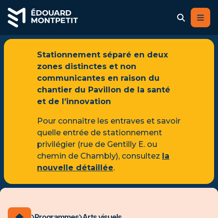
Stationnement séparé en deux
Arts visuels
zones distinctes et non
communicantes en raison du
Description
chantier du Pavillon de la santé
Admission et coûts
et de l’innovation
Grille de cours
Pour connaître les entraves et savoir
quelle entrée de stationnement
privilégier (rue de Gentilly E. ou
chemin de Chambly), consultez
la
nouvelle détaillée
.
ACCUEIL DU CÉGEP
Programmes
Arts visuels