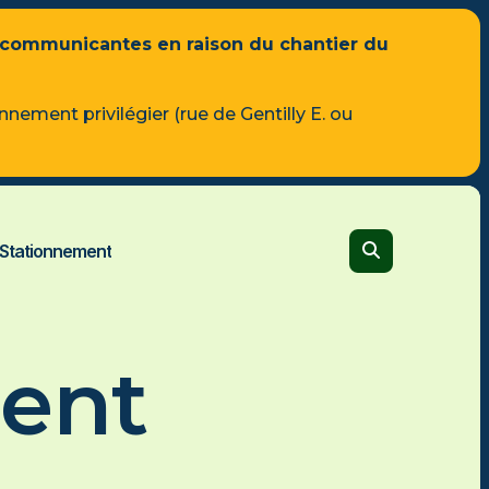
 communicantes en raison du chantier du
Vidéo officielle
nnement privilégier (rue de Gentilly E. ou
Découvrez le Cégep
VISUALISER
CALENDRIER SCOLAIRE
Stationnement
s
ion à
Formation générale
n
Tous les programmes
re
ent
Admission et frais
s DEC-