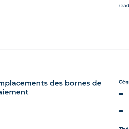
réad
mplacements des bornes de
Cég
aiement