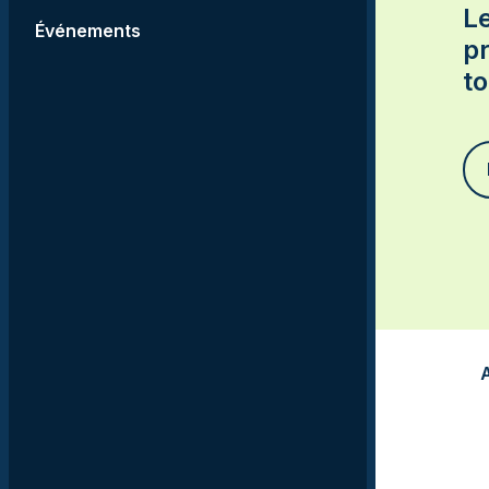
Comportement humain
L
nos salles et locaux?
Événements
et interactions sociale
pr
Gestion des
to
organisations et
responsabilités social
Justice et enjeux
internationaux
Double DEC en sciences
humaines et arts, lettres 
communication
En savoir plus sur les
programmes
préuniversitaires