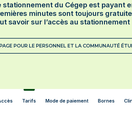
d'infrastructure TI
En savoir plus sur le
e stationnement du Cégep est payant en
Tremplin DEC
s
Développement
emières minutes sont toujours gratuit
d'applications
ut savoir sur l’accès au stationnement
Intégration multimédia
es
Optique et lunetterie
Prothèses dentaires
PAGE POUR LE PERSONNEL ET LA COMMUNAUTÉ ÉTU
Radiodiagnostic
et
Soins infirmiers
En savoir plus sur les
programmes techniques
Accès
Tarifs
Mode de paiement
Bornes
Cli