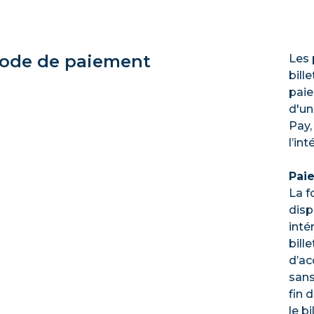
ode de paiement
Les 
bill
paie
d'un
Pay,
l’in
Pai
La f
disp
inté
bill
d’ac
sans
fin 
le b