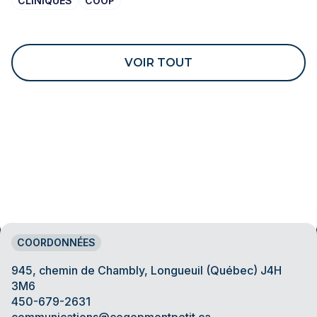
CLINIQUES
COOP
VOIR TOUT
COORDONNÉES
945, chemin de Chambly, Longueuil (Québec) J4H
3M6
450-679-2631
communications@cegepmontpetit.ca