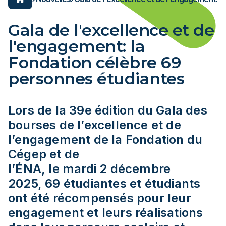
ons pratiques
er au Cégep
n un clic toutes les
de salles
ENDRIER SCOLAIRE
ons dont vous avez
 évènements
Gala de l'excellence et de
, avez-vous pensé à
Espace employés/étudiants
l'engagement: la
s et locaux?
Carrière
ion générale
Services aux entreprises
Fondation célèbre 69
es programmes
L'ÉNA
personnes étudiantes
Lynx
on et frais
égep en transformation
égep en transformation
onsultez les impacts et entraves du chantier.
Lors de la 39e édition du Gala des
onsultez les impacts et entraves du chantier.
bourses de l’excellence et de
NFORMER
l’engagement de la Fondation du
NFORMER
Cégep et de
nnement
xEnParler
l’ÉNA, le mardi 2 décembre
oindre
2025, 69 étudiantes et étudiants
nnement
ces
ont été récompensés pour leur
oindre
engagement et leurs réalisations