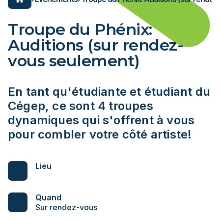
ons pratiques
er au Cégep
n un clic toutes les
de salles
ENDRIER SCOLAIRE
ons dont vous avez
 évènements
Troupe du Phénix:
, avez-vous pensé à
Espace employés/étudiants
Auditions (sur rendez-
s et locaux?
Carrière
ion générale
Services aux entreprises
vous seulement)
es programmes
L'ÉNA
Lynx
on et frais
égep en transformation
En tant qu'étudiante et étudiant du
égep en transformation
onsultez les impacts et entraves du chantier.
Cégep, ce sont 4 troupes
onsultez les impacts et entraves du chantier.
dynamiques qui s'offrent à vous
NFORMER
pour combler votre côté artiste!
NFORMER
nnement
xEnParler
Lieu
oindre
nnement
ces
oindre
Quand
Sur rendez-vous