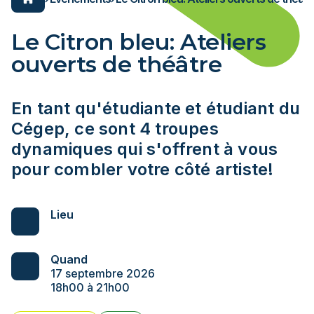
ons pratiques
er au Cégep
n un clic toutes les
de salles
ENDRIER SCOLAIRE
ons dont vous avez
 évènements
Le Citron bleu: Ateliers
, avez-vous pensé à
Espace employés/étudiants
ouverts de théâtre
s et locaux?
Carrière
ion générale
Services aux entreprises
es programmes
L'ÉNA
En tant qu'étudiante et étudiant du
Lynx
on et frais
égep en transformation
Cégep, ce sont 4 troupes
égep en transformation
onsultez les impacts et entraves du chantier.
dynamiques qui s'offrent à vous
onsultez les impacts et entraves du chantier.
pour combler votre côté artiste!
NFORMER
NFORMER
Lieu
nnement
xEnParler
oindre
nnement
ces
Quand
oindre
17 septembre 2026
18h00 à 21h00