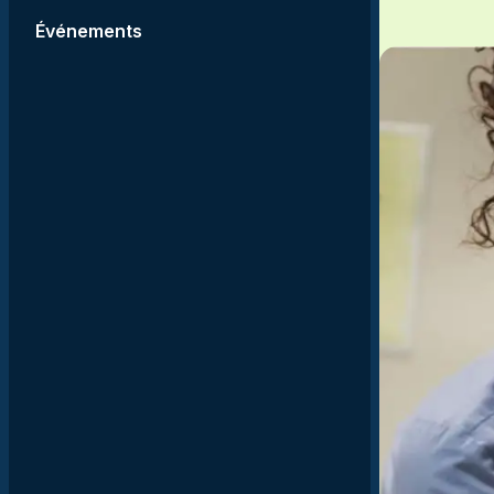
Comportement humain
nos salles et locaux?
Événements
et interactions sociale
Gestion des
organisations et
responsabilités social
Justice et enjeux
internationaux
Double DEC en sciences
humaines et arts, lettres 
communication
En savoir plus sur les
programmes
préuniversitaires