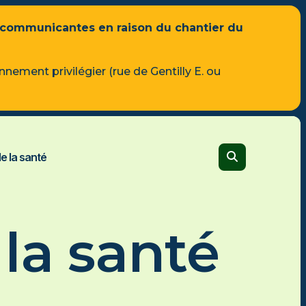
 communicantes en raison du chantier du
Vidéo officielle
nnement privilégier (rue de Gentilly E. ou
Découvrez le Cégep
VISUALISER
CALENDRIER SCOLAIRE
de la santé
s
ion à
Formation générale
n
Tous les programmes
re
 la santé
Admission et frais
s DEC-