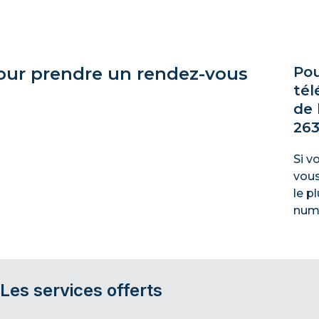
our prendre un rendez-vous
Pou
tél
de 
263
Si v
vous
le p
numé
Les services offerts