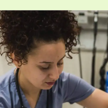
d'infrastructure TI
En savoir plus sur le
Tremplin DEC
s
Développement
d'applications
Intégration multimédia
es
Optique et lunetterie
Prothèses dentaires
Radiodiagnostic
et
Soins infirmiers
En savoir plus sur les
programmes techniques