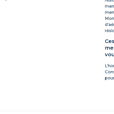
rési
mem
mem
Mont
d’aé
rési
Ces
mer
vou
L’ho
Cons
pour