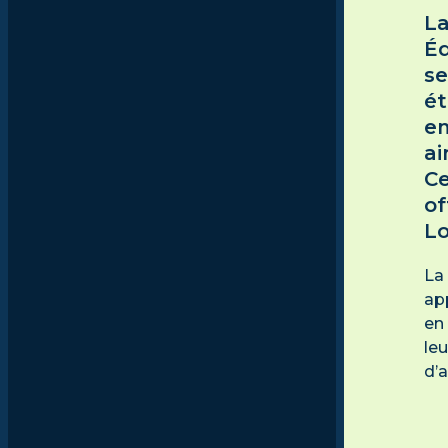
La
Éd
se
ét
e
ai
Ce
of
Lo
La
ap
en
le
d’