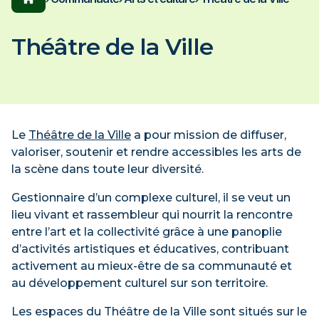
ons pratiques
er au Cégep
n un clic toutes les
de salles
ENDRIER SCOLAIRE
ons dont vous avez
 évènements
Théâtre de la Ville
, avez-vous pensé à
Espace employés/étudiants
s et locaux?
Carrière
ion générale
Services aux entreprises
es programmes
L'ÉNA
Lynx
on et frais
égep en transformation
Le
Théâtre de la Ville
a pour mission de diffuser,
égep en transformation
onsultez les impacts et entraves du chantier.
valoriser, soutenir et rendre accessibles les arts de
onsultez les impacts et entraves du chantier.
la scène dans toute leur diversité.
NFORMER
NFORMER
Gestionnaire d’un complexe culturel, il se veut un
lieu vivant et rassembleur qui nourrit la rencontre
nnement
entre l’art et la collectivité grâce à une panoplie
xEnParler
oindre
d’activités artistiques et éducatives, contribuant
nnement
ces
activement au mieux-être de sa communauté et
oindre
au développement culturel sur son territoire.
Les espaces du Théâtre de la Ville sont situés sur le