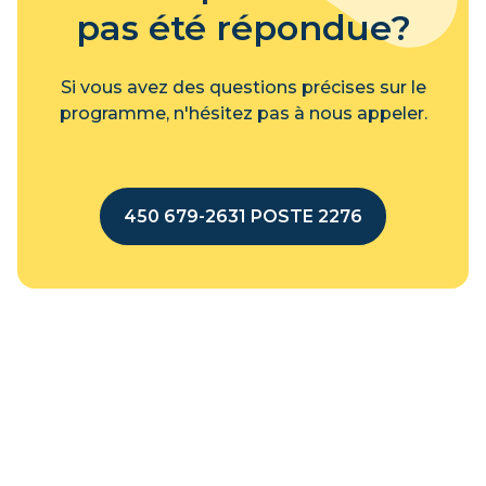
pas été répondue?
domaine
N’avoir aucune expérience
Si vous avez des questions précises sur le
professionnelle dans le domaine de
programme, n'hésitez pas à nous appeler.
l’éducation à l’enfance
450 679-2631 POSTE 2276