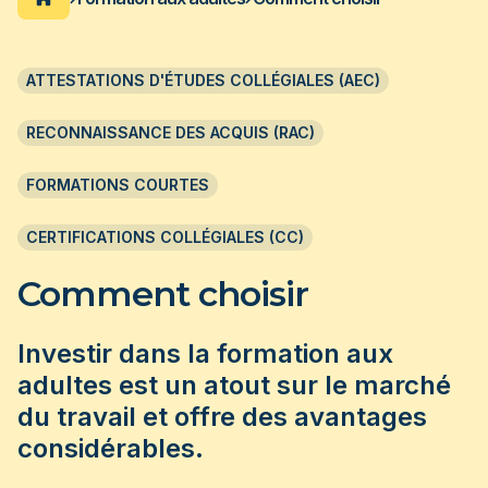
 PROGRAMMES
ACCUEIL DU CÉGEP
ATTESTATIONS D'ÉTUDES COLLÉGIALES (AEC)
ation pour personnes immigrantes
RECONNAISSANCE DES ACQUIS (RAC)
us de 40 ans, le cégep Édouard-Montpetit est
ar les employeurs pour la qualité de ses
s axées sur la pratique et les besoins de
FORMATIONS COURTES
e.
 plus
CERTIFICATIONS COLLÉGIALES (CC)
Comment choisir
Investir dans la formation aux
adultes est un atout sur le marché
du travail et offre des avantages
considérables.