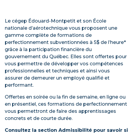
Les gestionnaires qui réussissent, excellent
À la fin de cette formation, les participants
dans le choix des stratégies de
seront en mesure de développer de bons
communication, dans leurs approches, dans
réflexes et de nouvelles astuces en lien avec la
Le cégep Édouard-Montpetit et son École
les outils utilisés en cohérence avec leur
gestion des personnalités difficiles et des
nationale d’aérotechnique vous proposent une
intelligence émotionnelle. Cette formation
conflits. Révision des habiletés de
gamme complète de formations de
vous permettra d’agir comme leader
communication, de l’identification des besoins
perfectionnement subventionnées à 5$ de l’heure*
d’influence et d’impact dans la mobilisation et
et de différentes approches relationnelles.
grâce à la participation financière du
la coopération de vos équipes.
gouvernement du Québec. Elles sont offertes pour
vous permettre de développer vos compétences
professionnelles et techniques et ainsi vous
Éléments du contenu de la formation
Objectifs
assurer de demeurer un employé qualifié et
Distinguer personnalité difficile,
performant.
Au terme de cette formation, les participants
personnalités particulières et conflit
seront en mesure de:
Offertes en soirée ou la fin de semaine, en ligne ou
Triangle de Karpman
en présentiel, ces formations de perfectionnement
Appliquer des stratégies afin de susciter
vous permettront de faire des apprentissages
Gestion de conflits et de situations
la mobilisation des équipes en cohérence
concrets et de courte durée.
anormales et adaptation de l'approche
avec les objectifs organisationnels
de gestion en lien avec les situations
Consultez la section Admissibilité pour savoir si
Utiliser des stratégies de gestion