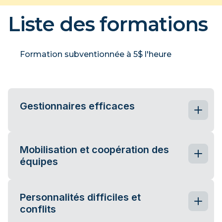
Liste des formations
Formation subventionnée à 5$ l'heure
Gestionnaires efficaces
Vous souhaitez préparer une relève forte et
Mobilisation et coopération des
compétente en gestion?
équipes
Vous désirez former des gestionnaires de
premier niveau qui se démarqueront par leur
FORMATION SUBVENTIONNÉE À 5$ L'HEURE
Personnalités difficiles et
leadership mobilisateur et leur influence
conflits
positive sur la performance de leur équipe?
Durée:
9 heures