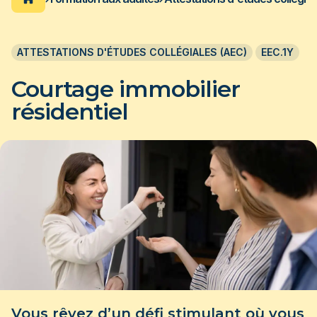
 PROGRAMMES
ACCUEIL DU CÉGEP
ATTESTATIONS D'ÉTUDES COLLÉGIALES (AEC)
EEC.1Y
ation pour personnes immigrantes
Courtage immobilier
us de 40 ans, le cégep Édouard-Montpetit est
ar les employeurs pour la qualité de ses
résidentiel
s axées sur la pratique et les besoins de
e.
 plus
Vous rêvez d’un défi stimulant où vous