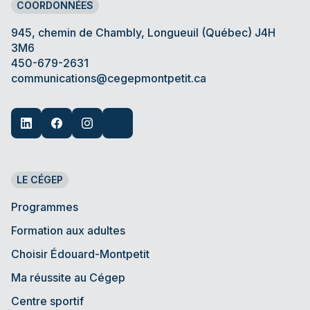
COORDONNÉES
Le niveau B2 ou C1 du CECRL (Cadre
européen commun de référence pour les
945, chemin de Chambly, Longueuil (Québec) J4H
3M6
langues)
450-679-2631
Le niveau 9 de l’échelle québécoise des
communications@cegepmontpetit.ca
niveaux de compétence en français des
personnes immigrantes adultes
Si l’une ou l’autre des preuves mentionnées ne
peut être présentée, la direction de la
formation continue (DFC) vous invitera à
LE CÉGEP
passer un test de français. La réussite du test
de français au niveau jugé adéquat par la DFC
Programmes
est essentielle et sans appel.
Formation aux adultes
La Direction de la Formation Continue se
Choisir Édouard-Montpetit
réserve le droit de faire passer le test de
Ma réussite au Cégep
français à tout candidat ou candidate.
Centre sportif